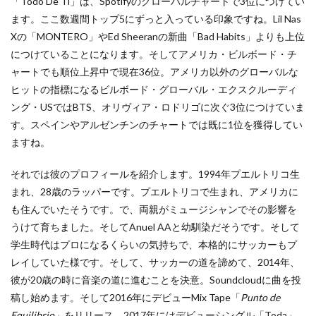
「Todo De Ti」は、Spotifyのグローバルチャートで3位につけてい
ます。ここ数週間トップ5にずっと入っている印象ですね。Lil Nas
Xの「MONTERO」やEd Sheeranの新曲「Bad Habits」よりも上位
につけていることになります。そしてアメリカ・ビルボード・チ
ャートでも順位上昇中で現在36位。アメリカ以外のグローバルな
ヒットの指標になるビルボード・グローバル・エクスクルーディ
ング・USではBTS、オリヴィア・ロドリゴに次ぐ3位につけていま
す。スペインやアルゼンチンのチャートでは既に1位を獲得してい
ますね。
それでは彼のプロフィールを紹介します。1994年プエルトリコ生
まれ、28歳のラッパーです。プエルトリコで生まれ、アメリカに
も住んでいたそうです。で、両親がミュージシャンでその影響を
うけて育ちました。そしてAnuel AAと幼馴染だそうです。そして
学生時代はプロになるくらいの気持ちで、本格的にサッカーもプ
レイしていた様です。そして、サッカーの道を諦めて、2014年、
彼が20歳の時に音楽の道に進むことを決意。Soundcloudに曲を投
稿し始めます。そして2016年にデビューMix Tape「
Punto de
Equilibrio」
をリリース。2017年にはデビューシングル「Toda」