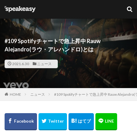
キーワード
カテゴリー
#109 Spotifyチャートで急上昇中 Rauw
Alejandro(ラウ・アレハンドロ)とは
タグ
2021.6.30
ニュース
Lana Del Ray
NFT
ブリットアウォーズ
検索
HOME
ニュース
#109 Spotifyチャートで急上昇中 Rauw Alejan