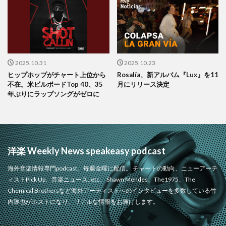
2025.10.31
2025.10.23
ヒップホップがチャート上位から
Rosalía、新アルバム『Lux』を11
不在。米ビルボードTop 40、35
月にリリース決定
年ぶりにラップソングがゼロに
洋楽 Weekly News speakeasy podcast
海外音楽情報専門podcast。毎週金曜に配信。 チャートの動向、ニューアーテ
ィストPick Up、音楽ニュース..etc。 Shawn Mendes、The1975、The
Chemical Brothersなど海外アーティストへのインタビューを多数している竹
内琢也がホストになり、リアルな情報をお届けします。