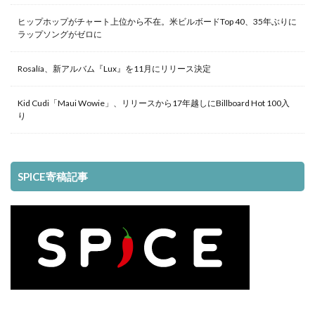
ヒップホップがチャート上位から不在。米ビルボードTop 40、35年ぶりに
ラップソングがゼロに
Rosalía、新アルバム『Lux』を11月にリリース決定
Kid Cudi「Maui Wowie」、リリースから17年越しにBillboard Hot 100入
り
SPICE寄稿記事