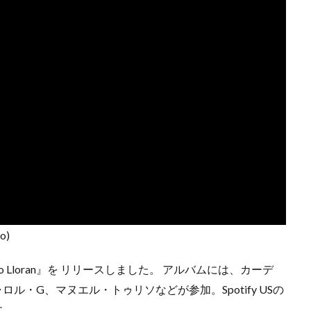
o)
 No Lloran』を リリースしました。 アルバムには、カーデ
ル・G、マヌエル・トゥリソなどが参加。Spotify USの
す。