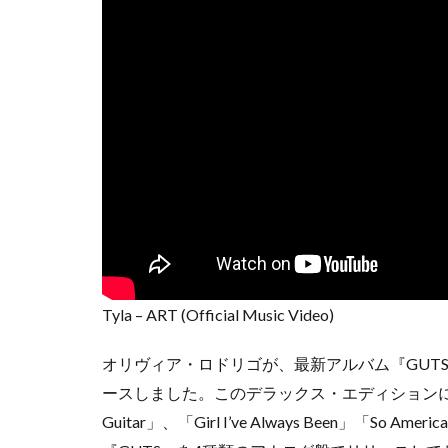
Tyla – ART (Official Music Video)
オリヴィア・ロドリゴが、最新アルバム『GUTS』の
ースしました。このデラックス・エディションには「Obse
Guitar」、「Girl I’ve Always Been」