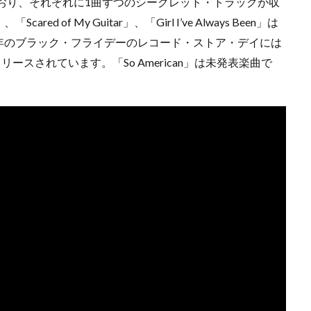
ており、それぞれに1曲ずつのシークレット・トラックが収
red of My Guitar」、「Girl I’ve Always Been」は
年のブラック・フライデーのレコード・ストア・デイには
ースされています。「So American」は未発表楽曲で