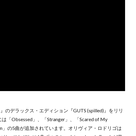
デラックス・エディション『GUTS (spilled)』をリリ
ssed」、「Stranger」、「Scared of My
「So American」の5曲が追加されています。オリヴィア・ロドリゴは