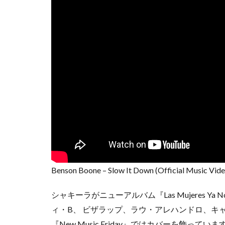
Benson Boone – Slow It Down (Official Music Vide
シャキーラがニューアルバム『Las Mujeres Ya
ィ・B、 ビザラップ、ラウ・アレハンドロ、キャロ
『New Music Friday』ではカバーを飾っていま