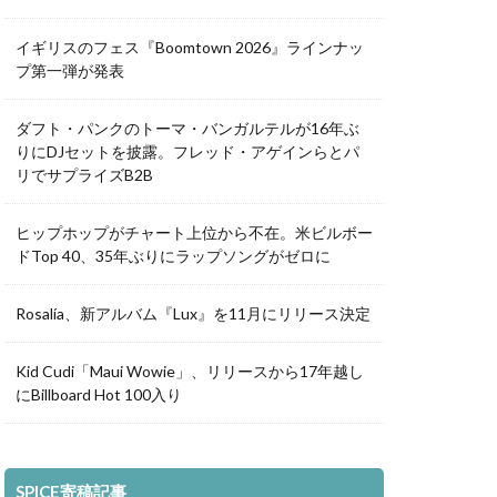
イギリスのフェス『Boomtown 2026』ラインナッ
プ第一弾が発表
ダフト・パンクのトーマ・バンガルテルが16年ぶ
りにDJセットを披露。フレッド・アゲインらとパ
リでサプライズB2B
ヒップホップがチャート上位から不在。米ビルボー
ドTop 40、35年ぶりにラップソングがゼロに
Rosalía、新アルバム『Lux』を11月にリリース決定
Kid Cudi「Maui Wowie」、リリースから17年越し
にBillboard Hot 100入り
SPICE寄稿記事