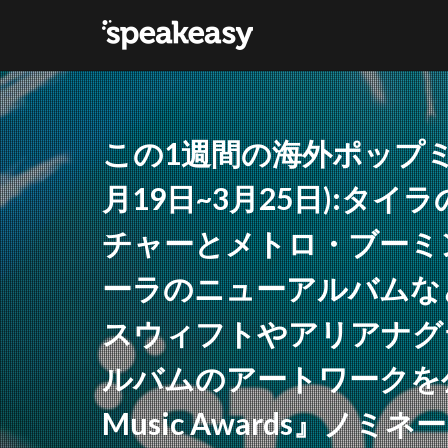
カテゴリー
この1週間の海外ポップ
タグ
月19日~3月25日):タ
Lana Del Ray
チャーとメトロ・ブーミ
ーラのニューアルバムな
スウィフトやアリアナグ
ルバムのアートワークを公開、『
Music Awards』ノ