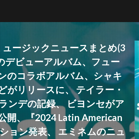
ミュージックニュースまとめ(3
イラのデビューアルバム、フュー
NFT
ブリットアウォーズ
ンのコラボアルバム、シャキ
どがリリースに、 テイラー・
検索
ランデの記録、 ビヨンセがア
2024 Latin American
ミネーション発表、 エミネムのニュ