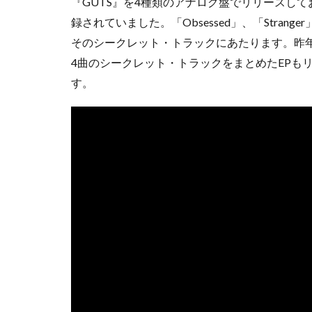
『GUTS』を4種類のアナログ盤でリリースし
録されていました。「Obsessed」、「Stranger」、「Sca
そのシークレット・トラックにあたります。昨
4曲のシークレット・トラックをまとめたEPもリリ
す。