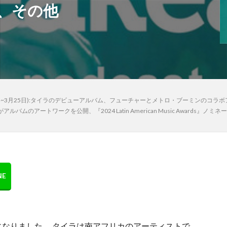
、その他
日~3月25日):タイラのデビューアルバム、フューチャーとメトロ・ブーミンのコ
ムのアートワークを公開、『2024 Latin American Music Awards
になりました。 タイラは南アフリカのアーティストで、