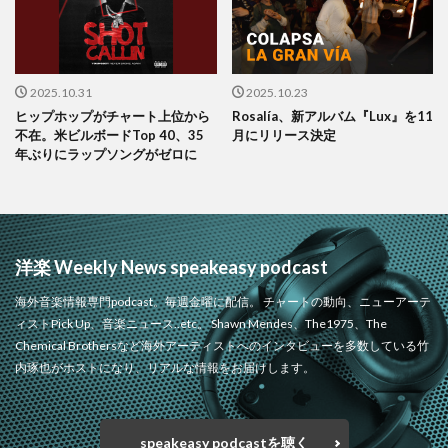
2025.10.31
2025.10.23
ヒップホップがチャート上位から
Rosalía、新アルバム『Lux』を11
不在。米ビルボードTop 40、35
月にリリース決定
年ぶりにラップソングがゼロに
洋楽 Weekly News speakeasy podcast
海外音楽情報専門podcast。毎週金曜に配信。 チャートの動向、ニューアーテ
ィストPick Up、音楽ニュース..etc。 Shawn Mendes、The1975、The
Chemical Brothersなど海外アーティストへのインタビューを多数している竹
内琢也がホストになり、リアルな情報をお届けします。
speakeasy podcastを聴く