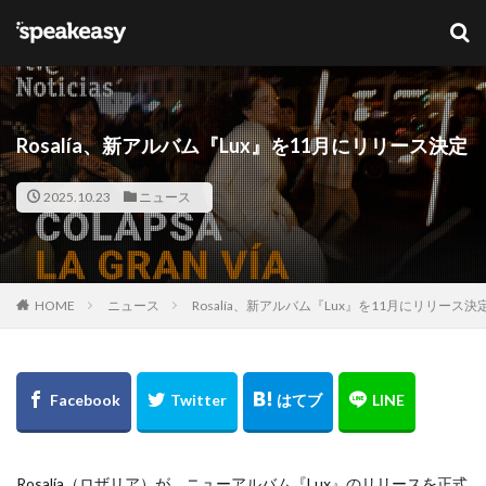
キーワード
カテゴリー
Rosalía、新アルバム『Lux』を11月にリリース決定
2025.10.23
ニュース
タグ
Lana Del Ray
NFT
ブリットアウォーズ
HOME
ニュース
Rosalía、新アルバム『Lux』を11月にリリース決
検索
Rosalía（ロザリア）が、ニューアルバム『Lux』のリリースを正式