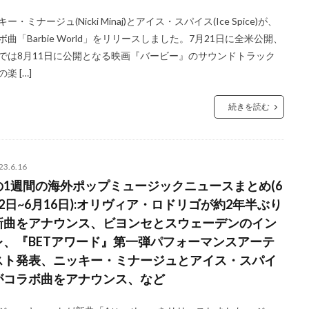
ー・ミナージュ(Nicki Minaj)とアイス・スパイス(Ice Spice)が、
ボ曲「Barbie World」をリリースしました。7月21日に全米公開、
では8月11日に公開となる映画『バービー』のサウンドトラック
楽 […]
続きを読む
23.6.16
の1週間の海外ポップミュージックニュースまとめ(6
2日~6月16日):オリヴィア・ロドリゴが約2年半ぶり
新曲をアナウンス、ビヨンセとスウェーデンのイン
レ、『BETアワード』第一弾パフォーマンスアーテ
スト発表、ニッキー・ミナージュとアイス・スパイ
がコラボ曲をアナウンス、など