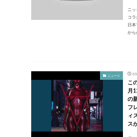
ニッキ
コラ
日本
からの
20
ニュース
こ
月1
の
フ
ィ
ス