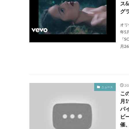
ス
グ
オリ
年5
『S
月2
20
ニュース
こ
月1
パ
ビ
催