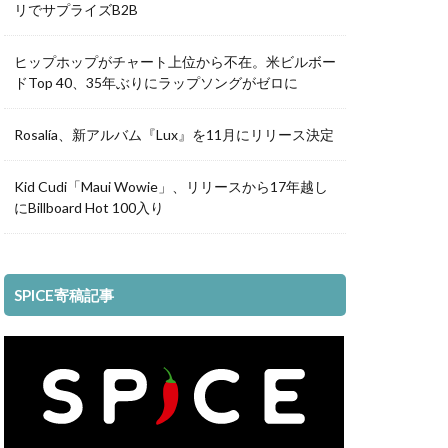
リでサプライズB2B
ヒップホップがチャート上位から不在。米ビルボー
ドTop 40、35年ぶりにラップソングがゼロに
Rosalía、新アルバム『Lux』を11月にリリース決定
Kid Cudi「Maui Wowie」、リリースから17年越し
にBillboard Hot 100入り
SPICE寄稿記事