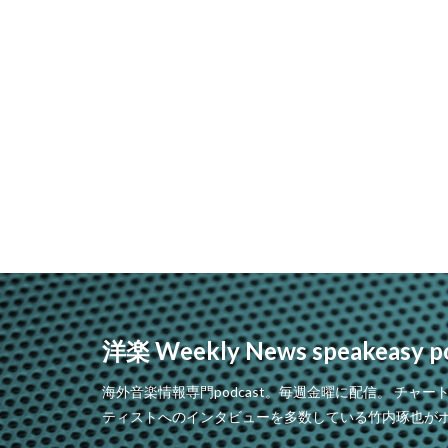
洋楽 Weekly News speakeasy p
海外音楽情報専門podcast。毎週金曜に配信。 チャートの動向、
ティストへのインタビューを多数している竹内琢也が