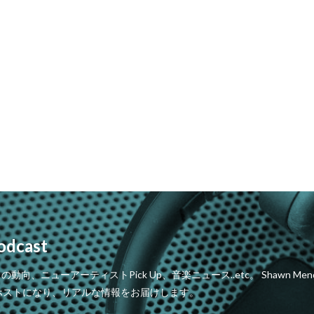
odcast
ニューアーティストPick Up、音楽ニュース..etc。 Shawn Mendes、T
ホストになり、リアルな情報をお届けします。