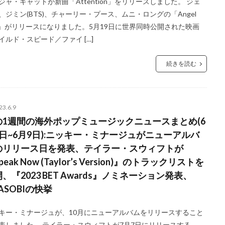
ジャ・キャットが新曲「Attention」をリリースしました。 ジェ
、ジミン(BTS)、チャーリー・プース、ムニ・ロングの「Angel
.2」がリリースになりました。5月19日に世界同時公開された映画
イルド・スピード／ファイ […]
続きを読む
23.6.9
の1週間の海外ポップミュージックニュースまとめ(6
5日~6月9日):ニッキー・ミナージュがニューアルバ
のリリース日を発表、テイラー・スウィフトが
peak Now (Taylor’s Version)』のトラックリストを
、『2023 BET Awards』ノミネーション発表、
ASOBIの快挙
キー・ミナージュが、10月にニューアルバムをリリースすること
表しました。 テイラー・スウィフトが7月7日にリリースする