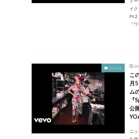
ドー
イク
Pt
『ワ
20
ニュース
こ
月
ム
『S
公開
YO
ニッ
を発