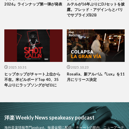
2026』ラインナップ第一弾が発表
ルテルが16年ぶりにDJセットを披
露。フレッド・アゲインらとパリ
でサプライズB2B
2025.10.31
2025.10.23
ヒップホップがチャート上位から
Rosalía、新アルバム『Lux』を11
不在。米ビルボードTop 40、35
月にリリース決定
年ぶりにラップソングがゼロに
洋楽 Weekly News speakeasy podcast
海外音楽情報専門podcast。毎週金曜に配信。 チャートの動向、ニューアーテ