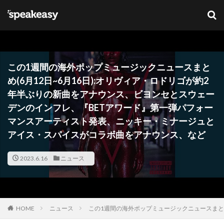
キーワード
カテゴリー
この1週間の海外ポップミュージックニュースまと
め(6月12日~6月16日):オリヴィア・ロドリゴが約2
年半ぶりの新曲をアナウンス、ビヨンセとスウェー
タグ
デンのインフレ、『BETアワード』第一弾パフォー
マンスアーティスト発表、ニッキー・ミナージュと
Lana Del Ray
NFT
ブリットアウォーズ
アイス・スパイスがコラボ曲をアナウンス、など
検索
2023.6.16
ニュース
HOME
ニュース
この1週間の海外ポップミュージックニュースまと