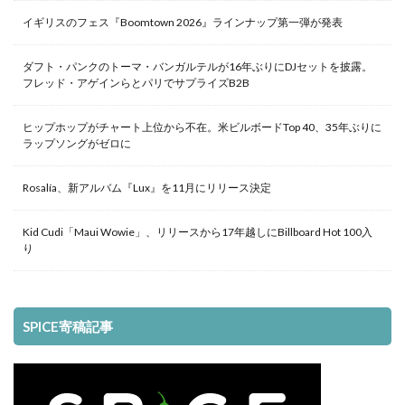
イギリスのフェス『Boomtown 2026』ラインナップ第一弾が発表
ダフト・パンクのトーマ・バンガルテルが16年ぶりにDJセットを披露。
フレッド・アゲインらとパリでサプライズB2B
ヒップホップがチャート上位から不在。米ビルボードTop 40、35年ぶりに
ラップソングがゼロに
Rosalía、新アルバム『Lux』を11月にリリース決定
Kid Cudi「Maui Wowie」、リリースから17年越しにBillboard Hot 100入
り
SPICE寄稿記事