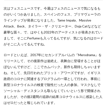
次はフェスニュースです。今週はフェスのニュースで気になるも
のがいくつかありました。スペインのフェス、プリマヴェーラの
ラインナップが発表になりました。Tame Impala、Massive
Attack、Beck、タイラー・ザ・クリエーター、Doja Catなどなど
豪華な面々。で、はやくも2022年のアーティストが発表されてい
まして、そこにPerfumeも入ってるんですが、気になるのはロード
がそこに入ってるんですね。
ロードといえば、2017年にセカンドアルバムの『Merodrama』を
リリースして、その後新作は途絶え、表舞台に登場することがほ
ぼないんですけど、ここでカムバック。新作も期待しちゃいます
ね。そして、先日行われたブリット・アワーズですが、イギリス
政府のコロナに関連するプログラムの一環として行われ、事前に
新型コロナウイルスの検査で陰性だった人の参加。マスクなしで
ソーシャル・ディスタンスも取らなくていいという形で開催され
ましたが、その後2週間の追跡の結果コロナウィルスに感染した人
はゼロだったと報じられています。