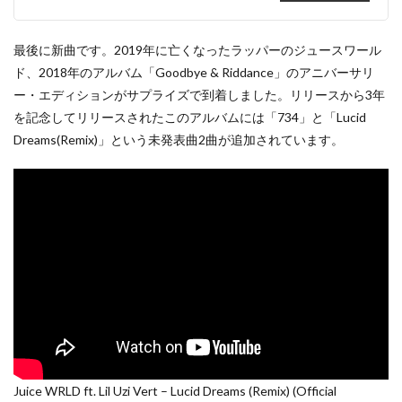
最後に新曲です。2019年に亡くなったラッパーのジュースワール
ド、2018年のアルバム「Goodbye & Riddance」のアニバーサリ
ー・エディションがサプライズで到着しました。リリースから3年
を記念してリリースされたこのアルバムには「734」と「Lucid
Dreams(Remix)」という未発表曲2曲が追加されています。
Juice WRLD ft. Lil Uzi Vert – Lucid Dreams (Remix) (Official