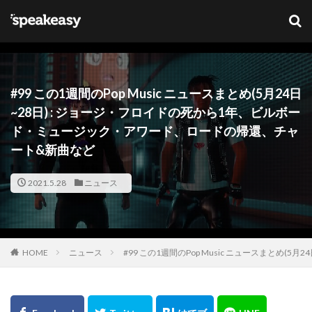
キーワード
カテゴリー
#99 この1週間のPop Music ニュースまとめ(5月24日
~28日) : ジョージ・フロイドの死から1年、ビルボー
ド・ミュージック・アワード、ロードの帰還、チャ
タグ
ート&新曲など
Lana Del Ray
NFT
ブリットアウォーズ
2021.5.28
ニュース
検索
HOME
ニュース
#99 この1週間のPop Music ニュースまと