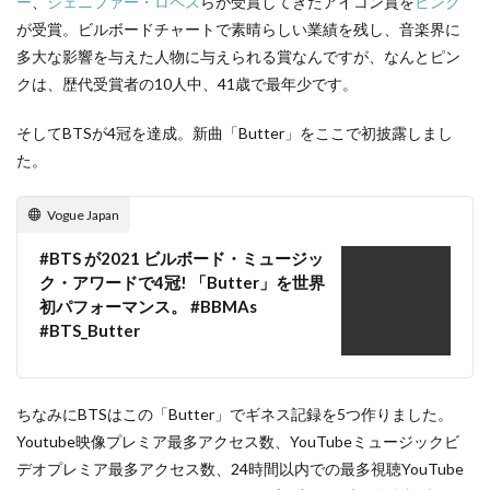
ー
、
ジェニファー・ロペス
らが受賞してきたアイコン賞を
ピンク
が受賞。ビルボードチャートで素晴らしい業績を残し、音楽界に
多大な影響を与えた人物に与えられる賞なんですが、なんとピン
クは、歴代受賞者の10人中、41歳で最年少です。
そしてBTSが4冠を達成。新曲「Butter」をここで初披露しまし
た。
Vogue Japan
#BTS が2021 ビルボード・ミュージッ
ク・アワードで4冠! 「Butter」を世界
初パフォーマンス。 #BBMAs
#BTS_Butter
ちなみにBTSはこの「Butter」でギネス記録を5つ作りました。
Youtube映像プレミア最多アクセス数、YouTubeミュージックビ
デオプレミア最多アクセス数、24時間以内での最多視聴YouTube