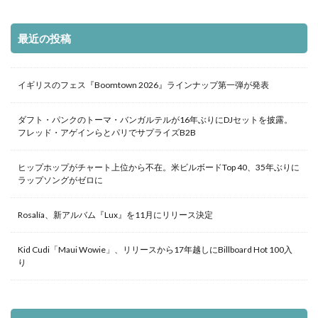
最近の投稿
イギリスのフェス『Boomtown 2026』ラインナップ第一弾が発表
ダフト・パンクのトーマ・バンガルテルが16年ぶりにDJセットを披露。
フレッド・アゲインらとパリでサプライズB2B
ヒップホップがチャート上位から不在。米ビルボードTop 40、35年ぶりに
ラップソングがゼロに
Rosalía、新アルバム『Lux』を11月にリリース決定
Kid Cudi「Maui Wowie」、リリースから17年越しにBillboard Hot 100入
り