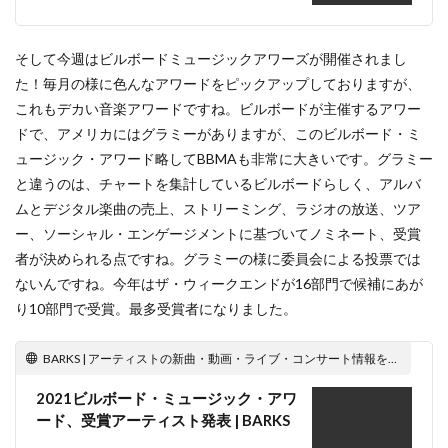
そして今週はビルボードミュージックアワーズが開催されまし
た！毎月の様に色んなアワードをピックアップしておりますが、
これもデカい音楽アワードですね。ビルボードが主催するアワー
ドで、アメリカにはグラミーがありますが、このビルボード・ミ
ュージック・アワード略してBBMAも非常に大きいです。グラミー
と違うのは、チャートを集計しているビルボードらしく、アルバ
ムとデジタル楽曲の売上、ストリーミング、ラジオの放送、ツア
ー、ソーシャル・エンゲージメントに基づいてノミネート、受賞
者が決められる点ですね。グラミーの様に委員会による投票では
ないんですね。今年はザ・ウィークエンドが16部門で候補にあが
り10部門で受賞。最多受賞者になりました。
BARKS | アーティストの新曲・動画・ライブ・コンサート情報をお届けする音楽メディア
2021ビルボード・ミュージック・アワ
ード、受賞アーティスト発表 | BARKS