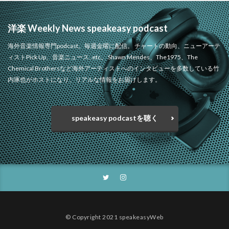
洋楽 Weekly News speakeasy podcast
海外音楽情報専門podcast。毎週金曜に配信。 チャートの動向、ニューアーテ
ィストPick Up、音楽ニュース..etc。 Shawn Mendes、The1975、The
Chemical Brothersなど海外アーティストへのインタビューを多数している竹
内琢也がホストになり、リアルな情報をお届けします。
speakeasy podcastを聴く
© Copyright 2021 speakeasyWeb