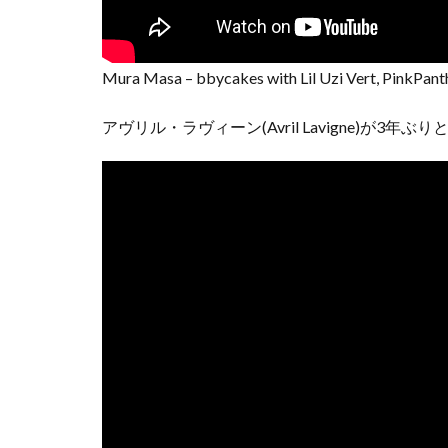
Mura Masa – bbycakes with Lil Uzi Vert, PinkPanthe
アヴリル・ラヴィーン(Avril Lavigne)が3