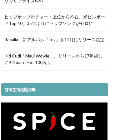
リでサプライズB2B
ヒップホップがチャート上位から不在。米ビルボー
ドTop 40、35年ぶりにラップソングがゼロに
Rosalía、新アルバム『Lux』を11月にリリース決定
Kid Cudi「Maui Wowie」、リリースから17年越し
にBillboard Hot 100入り
SPICE寄稿記事