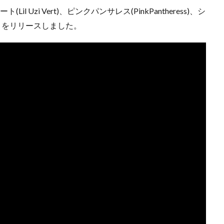
il Uzi Vert)、ピンクパンサレス(PinkPantheress)、シ
kes」をリリースしました。