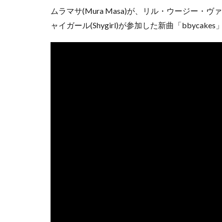
ムラマサ(Mura Masa)が、リル・ウージー・ヴァート(L
ャイガール(Shygirl)が参加した新曲「bbyca