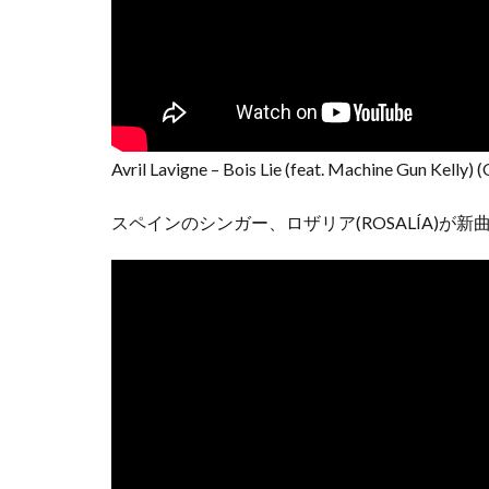
Avril Lavigne – Bois Lie (feat. Machine Gun Kelly) (
スペインのシンガー、ロザリア(ROSALÍA)が新曲「