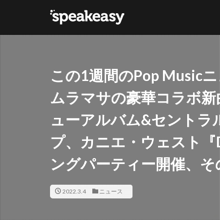
カテゴリー
この1週間のPop Music
タグ
ムラマサの豪華コラボ新
Lana Del Ray
ューアルバム&セントラ
プ、カニエ・ウェスト『D
ングパーティー開催、そ
2022.3.4
ニュース