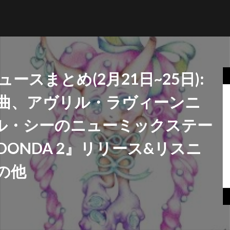
ニュースまとめ(2月21日~25日):
曲、アヴリル・ラヴィーンニ
NFT
ブリットアウォーズ
ル・シーのニューミックステー
ONDA 2』リリース&リスニ
検索
の他