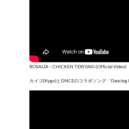
ROSALÍA – CHICKEN TERIYAKI (Official Video)
カイゴ(Kygo)とDNCEのコラボソング「Danci