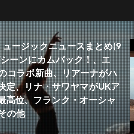
ミュージックニュースまとめ(9
アがシーンにカムバック！、エ
NFT
ブリットアウォーズ
のコラボ新曲、リアーナがハ
決定、リナ・サワヤマがUKア
検索
最高位、フランク・オーシャ
その他