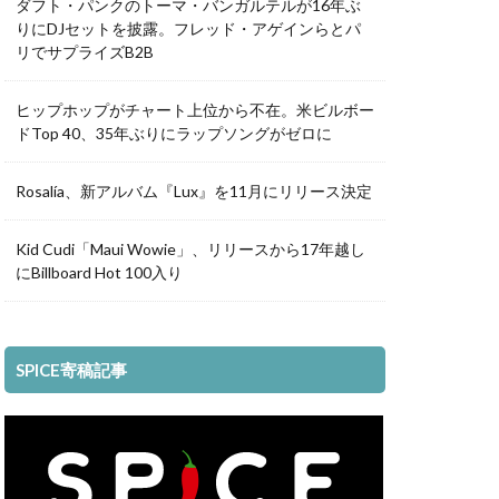
ダフト・パンクのトーマ・バンガルテルが16年ぶ
りにDJセットを披露。フレッド・アゲインらとパ
リでサプライズB2B
ヒップホップがチャート上位から不在。米ビルボー
ドTop 40、35年ぶりにラップソングがゼロに
Rosalía、新アルバム『Lux』を11月にリリース決定
Kid Cudi「Maui Wowie」、リリースから17年越し
にBillboard Hot 100入り
SPICE寄稿記事