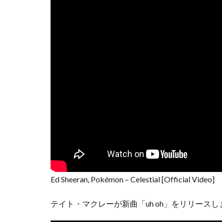
Ed Sheeran, Pokémon – Celestial [Official Video]
テイト・マクレーが新曲「uh oh」をリリース