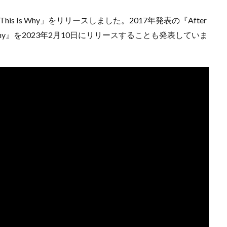
 Is Why」をリリースしました。2017年発表の『After
s Why』を2023年2月10日にリリースすることも発表していま