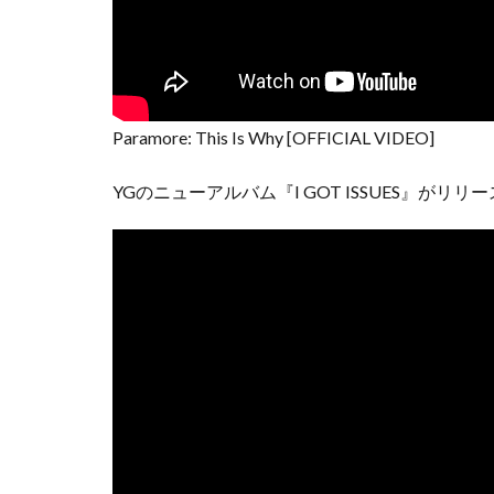
Paramore: This Is Why [OFFICIAL VIDEO]
YGのニューアルバム『I GOT ISSUES』がリ