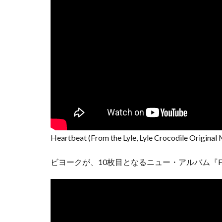
Heartbeat (From the Lyle, Lyle Crocodile Original 
ビヨークが、10枚目となるニュー・アルバム『Fo