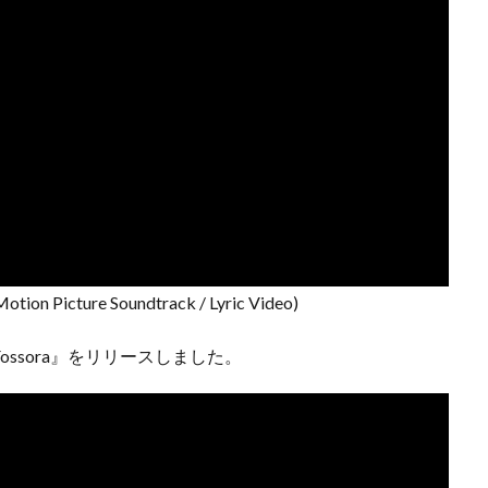
Motion Picture Soundtrack / Lyric Video)
ssora』をリリースしました。