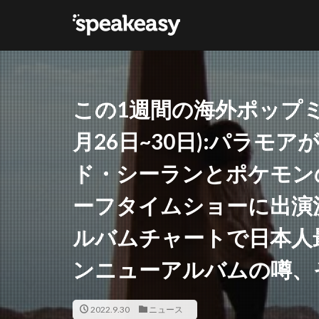
カテゴリー
この1週間の海外ポップ
タグ
月26日~30日):パラモ
Lana Del Ray
ド・シーランとポケモン
ーフタイムショーに出演
ルバムチャートで日本人
ンニューアルバムの噂、
2022.9.30
ニュース