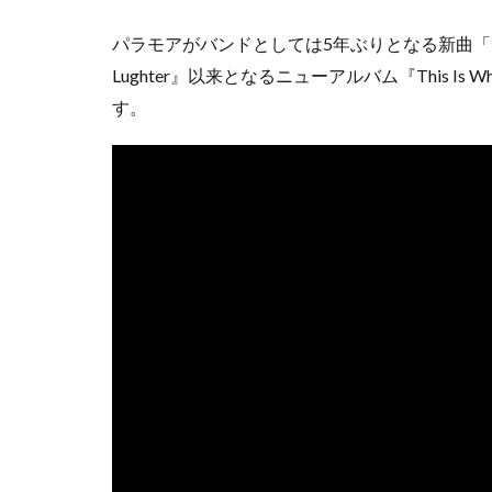
パラモアがバンドとしては5年ぶりとなる新曲「This
Lughter』以来となるニューアルバム『This I
す。