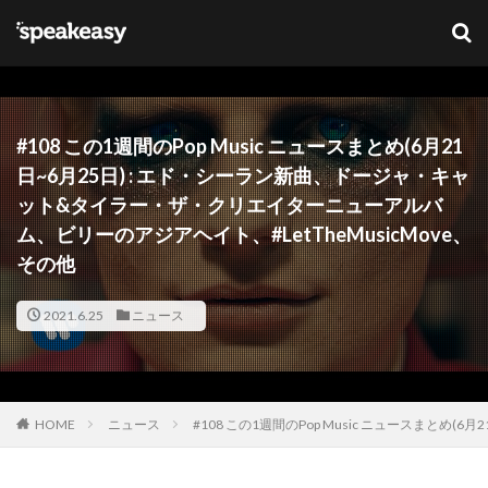
キーワード
カテゴリー
#108 この1週間のPop Music ニュースまとめ(6月21
日~6月25日) : エド・シーラン新曲、ドージャ・キャ
ット&タイラー・ザ・クリエイターニューアルバ
タグ
ム、ビリーのアジアヘイト、#LetTheMusicMove、
その他
Lana Del Ray
NFT
ブリットアウォーズ
2021.6.25
ニュース
検索
HOME
ニュース
#108 この1週間のPop Music ニュースまと