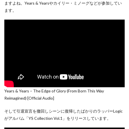
ますよね。Years & Yearsやカイリー・ミノーグなどが参加してい
ます。
Years & Years – The Edge of Glory (From Born This Way
Reimagined) [Official Audio]
そして引退宣言を撤回しシーンに復帰したばかりのラッパーLogic
がアルバム「YS Collection Vol.1」をリリースしています。