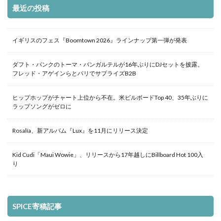
最近の投稿
イギリスのフェス『Boomtown 2026』ラインナップ第一弾が発表
ダフト・パンクのトーマ・バンガルテルが16年ぶりにDJセットを披露。
フレッド・アゲインらとパリでサプライズB2B
ヒップホップがチャート上位から不在。米ビルボードTop 40、35年ぶりに
ラップソングがゼロに
Rosalía、新アルバム『Lux』を11月にリリース決定
Kid Cudi「Maui Wowie」、リリースから17年越しにBillboard Hot 100入
り
SPICE寄稿記事