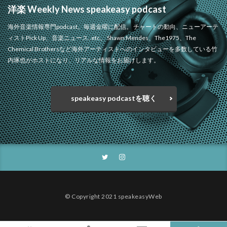
洋楽 Weekly News speakeasy podcast
海外音楽情報専門podcast。毎週金曜に配信。 チャートの動向、ニューアーテ
ィストPick Up、音楽ニュース..etc。 Shawn Mendes、The1975、The
Chemical Brothersなど海外アーティストへのインタビューを多数している竹
内琢也がホストになり、リアルな情報をお届けします。
speakeasy podcastを聴く
© Copyright 2021 speakeasyWeb