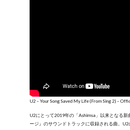
U2 – Your Song Saved My Life (From Sing 2) – Offi
U2にとって2019年の「Ashimsa」以来とな
ージ』のサウンドトラックに収録される曲。U