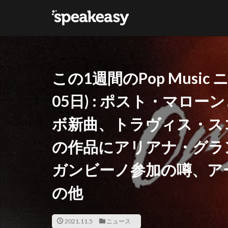
カテゴリー
この1週間のPop Music
タグ
05日) : ポスト・マロ
Lana Del Ray
ボ新曲、トラヴィス・ス
の作品にアリアナ・グラ
ガンビーノ参加の噂、ア
の他
2021.11.5
ニュース