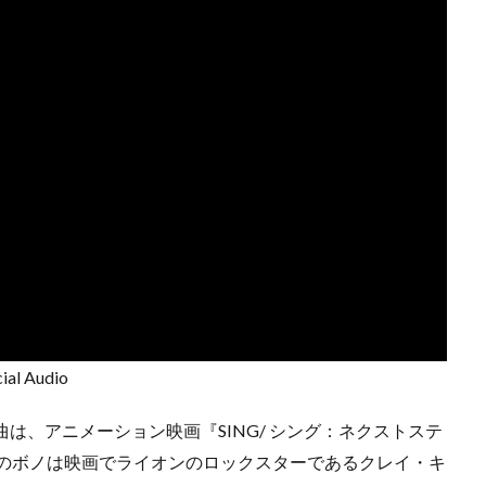
cial Audio
る新曲は、アニメーション映画『SING/ シング：ネクストステ
2のボノは映画でライオンのロックスターであるクレイ・キ