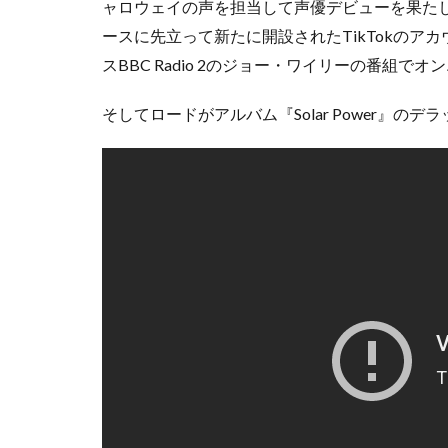
ャロウェイの声を担当して声優デビューを果たしています。
ースに先立って新たに開設されたTikTokの
スBBC Radio 2のジョー・ワイリーの番組で
そしてロードがアルバム『Solar Power』の