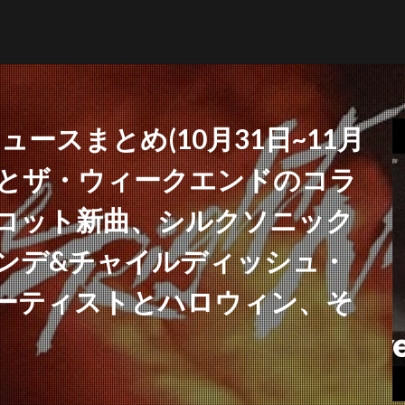
 ニュースまとめ(10月31日~11月
ーンとザ・ウィークエンドのコラ
NFT
ブリットアウォーズ
コット新曲、シルクソニック
ンデ&チャイルディッシュ・
検索
ーティストとハロウィン、そ