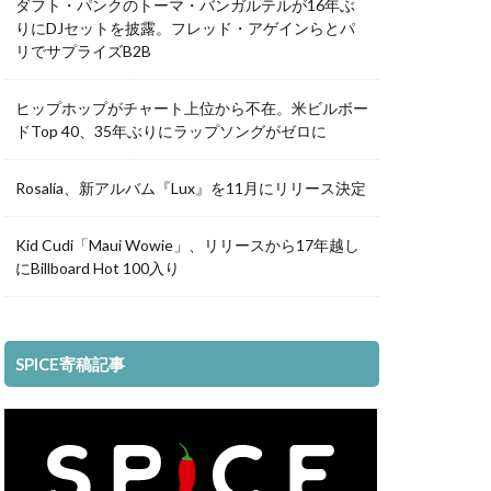
ダフト・パンクのトーマ・バンガルテルが16年ぶ
りにDJセットを披露。フレッド・アゲインらとパ
リでサプライズB2B
ヒップホップがチャート上位から不在。米ビルボー
ドTop 40、35年ぶりにラップソングがゼロに
Rosalía、新アルバム『Lux』を11月にリリース決定
Kid Cudi「Maui Wowie」、リリースから17年越し
にBillboard Hot 100入り
SPICE寄稿記事