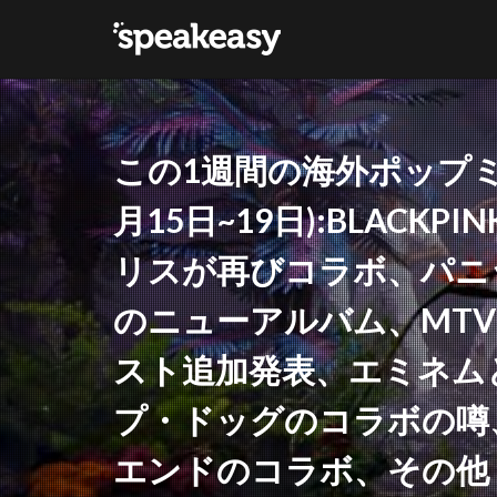
カテゴリー
この1週間の海外ポップ
タグ
月15日~19日):BLAC
Lana Del Ray
リスが再びコラボ、パニ
のニューアルバム、MTV
スト追加発表、エミネム
プ・ドッグのコラボの噂
エンドのコラボ、その他