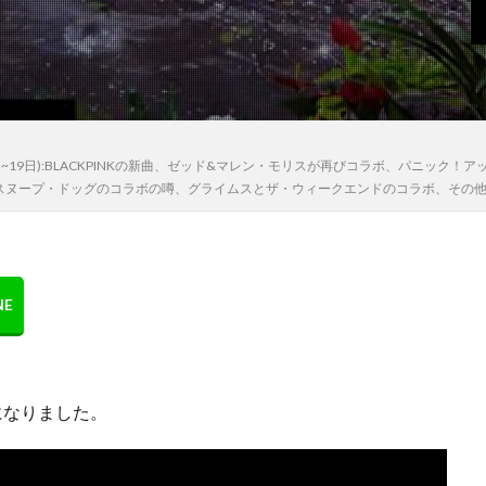
~19日):BLACKPINKの新曲、ゼッド&マレン・モリスが再びコラボ、パニック！
スヌープ・ドッグのコラボの噂、グライムスとザ・ウィークエンドのコラボ、その
ースになりました。