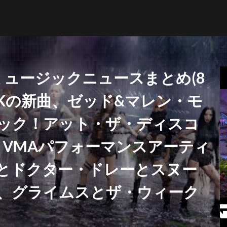
ミュージックニュースまとめ(8
KPINKの新曲、ゼッド&マレン・モ
NFT
ブリットアウォーズ
ック！アット・ザ・ディスコ
 VMAパフォーマンスアーティ
検索
とドクター・ドレーとスヌー
、グライムスとザ・ウィーク