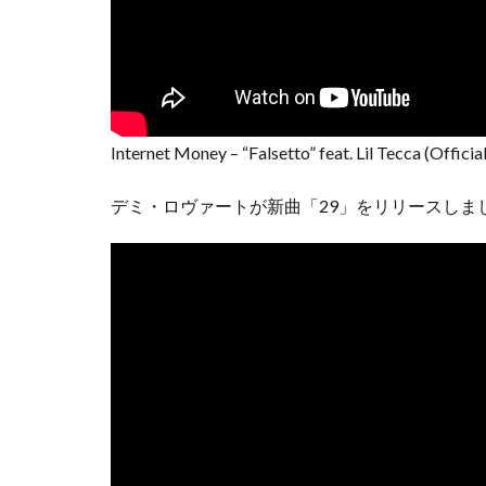
Internet Money – “Falsetto” feat. Lil Tecca (Officia
デミ・ロヴァートが新曲「29」をリリースしま