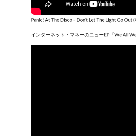
Panic! At The Disco – Don’t Let The Light Go Out (
インターネット・マネーのニューEP『We All 