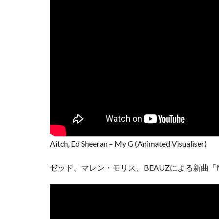
Aitch, Ed Sheeran – My G (Animated Visualiser)
ゼッド、マレン・モリス、BEAUZによる新曲「Ma