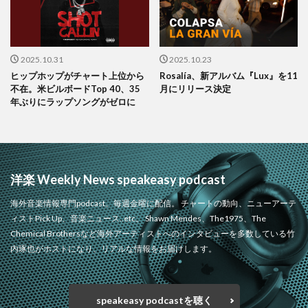
2025.10.31
2025.10.23
ヒップホップがチャート上位から
Rosalía、新アルバム『Lux』を11
不在。米ビルボードTop 40、35
月にリリース決定
年ぶりにラップソングがゼロに
洋楽 Weekly News speakeasy podcast
海外音楽情報専門podcast。毎週金曜に配信。 チャートの動向、ニューアーテ
ィストPick Up、音楽ニュース..etc。 Shawn Mendes、The1975、The
Chemical Brothersなど海外アーティストへのインタビューを多数している竹
内琢也がホストになり、リアルな情報をお届けします。
speakeasy podcastを聴く