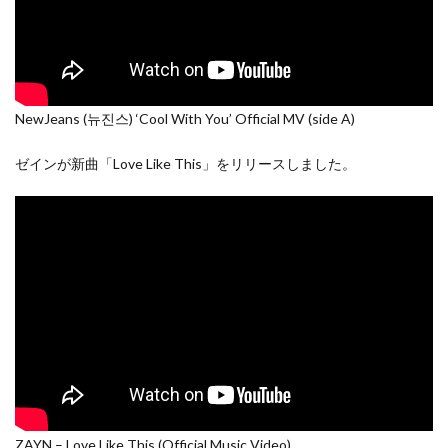
NewJeans (뉴진스) ‘Cool With You’ Official MV (side A)
ゼインが新曲「Love Like This」をリリースしました。
ZAYN – Love Like This (Official Music Video)