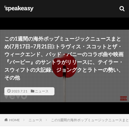
キーワード
カテゴリー
この1週間の海外ポップミュージックニュースまと
め(7月17日~7月21日):トラヴィス・スコットとザ・
ウィークエンド、バッド・バニーのコラボ曲や映画
タグ
『バービー』のサントラがリリースに、テイラー・
スウィフトの大記録、ジョングクとラトーの勢い、
Lana Del Ray
NFT
ブリットアウォーズ
その他
検索
2023.7.21
ニュース
HOME
ニュース
この1週間の海外ポップミュージックニュースまと