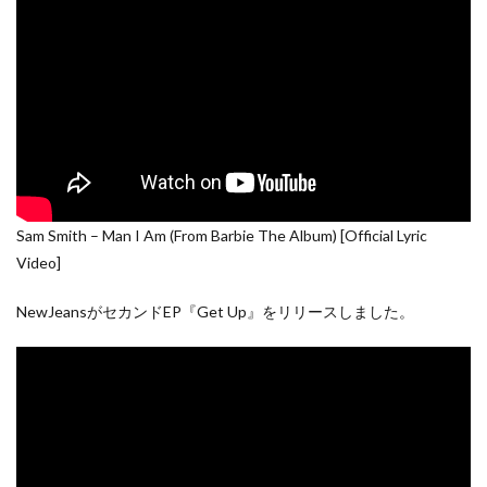
Sam Smith – Man I Am (From Barbie The Album) [Official Lyric
Video]
NewJeansがセカンドEP『Get Up』をリリースしました。