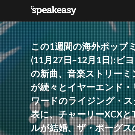
カテゴリー
この1週間の海外ポップ
タグ
(11月27日~12月1日
Lana Del Ray
の新曲、音楽ストリーミ
が続々とイヤーエンド・
ワードのライジング・ス
表に、チャーリーXCXとT
ルが結婚、ザ・ポーグス