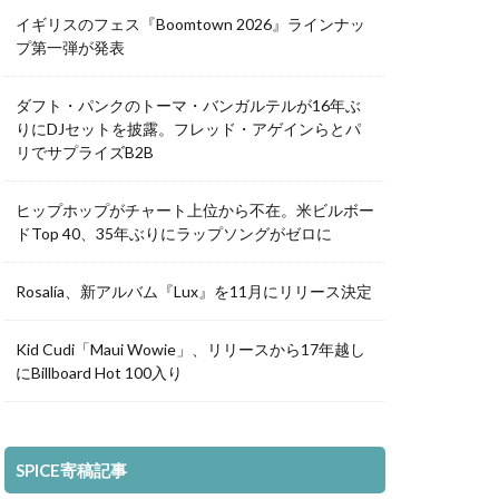
イギリスのフェス『Boomtown 2026』ラインナッ
プ第一弾が発表
ダフト・パンクのトーマ・バンガルテルが16年ぶ
りにDJセットを披露。フレッド・アゲインらとパ
リでサプライズB2B
ヒップホップがチャート上位から不在。米ビルボー
ドTop 40、35年ぶりにラップソングがゼロに
Rosalía、新アルバム『Lux』を11月にリリース決定
Kid Cudi「Maui Wowie」、リリースから17年越し
にBillboard Hot 100入り
SPICE寄稿記事