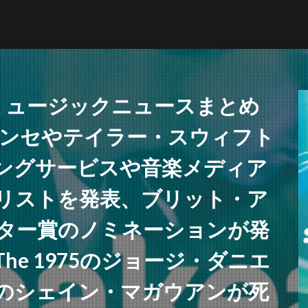
ミュージックニュースまとめ
):ビヨンセやテイラー・スウィフト
NFT
ブリットアウォーズ
ングサービスや音楽メディア
リストを発表、ブリット・ア
検索
ター賞のノミネーションが発
he 1975のジョージ・ダニエ
のシェイン・マガウアンが死