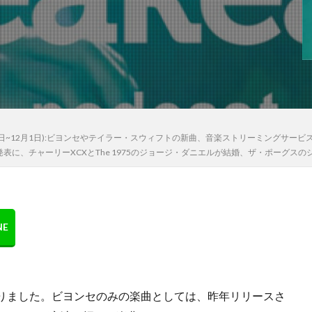
7日~12月1日):ビヨンセやテイラー・スウィフトの新曲、音楽ストリーミングサー
に、チャーリーXCXとThe 1975のジョージ・ダニエルが結婚、ザ・ポーグス
になりました。ビヨンセのみの楽曲としては、昨年リリースさ