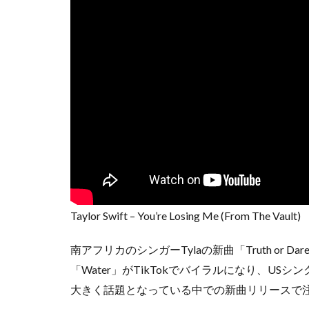
Taylor Swift – You’re Losing Me (From The Vault)
南アフリカのシンガーTylaの新曲「Truth or
「Water」がTikTokでバイラルになり、US
大きく話題となっている中での新曲リリースで