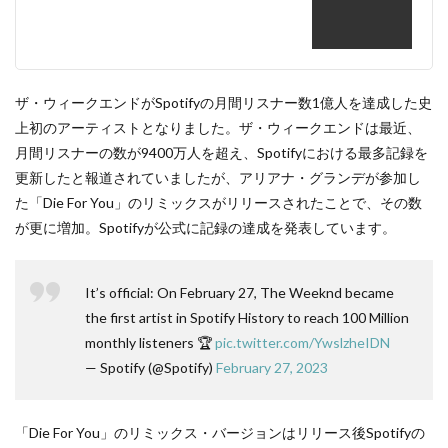
ザ・ウィークエンドがSpotifyの月間リスナー数1億人を達成した史
上初のアーティストとなりました。ザ・ウィークエンドは最近、
月間リスナーの数が9400万人を超え、Spotifyにおける最多記録を
更新したと報道されていましたが、アリアナ・グランデが参加し
た「Die For You」のリミックスがリリースされたことで、その数
が更に増加。Spotifyが公式に記録の達成を発表しています。
It’s official: On February 27, The Weeknd became
the first artist in Spotify History to reach 100 Million
monthly listeners 🏆
pic.twitter.com/YwslzheIDN
— Spotify (@Spotify)
February 27, 2023
「Die For You」のリミックス・バージョンはリリース後Spotifyの