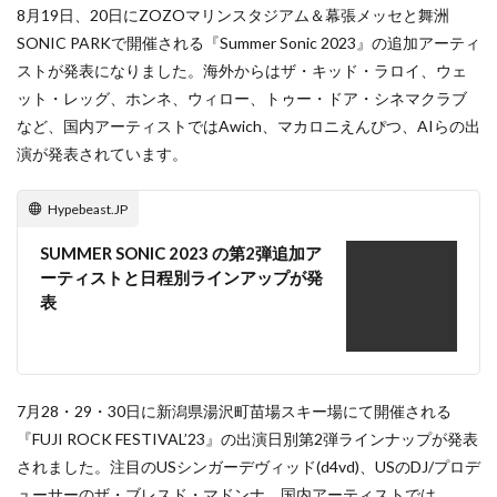
8月19日、20日にZOZOマリンスタジアム＆幕張メッセと舞洲
SONIC PARKで開催される『Summer Sonic 2023』の追加アーティ
ストが発表になりました。海外からはザ・キッド・ラロイ、ウェ
ット・レッグ、ホンネ、ウィロー、トゥー・ドア・シネマクラブ
など、国内アーティストではAwich、マカロニえんぴつ、AIらの出
演が発表されています。
Hypebeast.JP
SUMMER SONIC 2023 の第2弾追加ア
ーティストと日程別ラインアップが発
表
7月28・29・30日に新潟県湯沢町苗場スキー場にて開催される
『FUJI ROCK FESTIVAL’23』の出演日別第2弾ラインナップが発表
されました。注目のUSシンガーデヴィッド(d4vd)、USのDJ/プロデ
ューサーのザ・ブレスド・マドンナ、国内アーティストでは