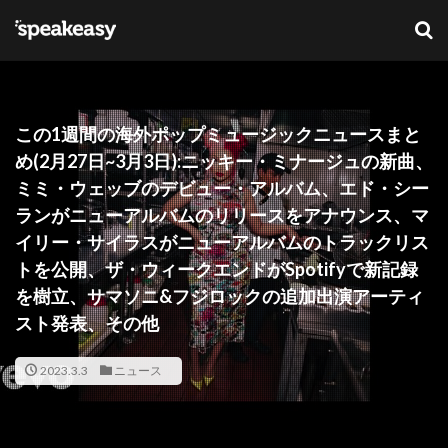
キーワード
カテゴリー
この1週間の海外ポップミュージックニュースまと
め(2月27日~3月3日):ニッキー・ミナージュの新曲、
ミミ・ウェッブのデビュー・アルバム、エド・シー
タグ
ランがニューアルバムのリリースをアナウンス、マ
イリー・サイラスがニューアルバムのトラックリス
Lana Del Ray
NFT
ブリットアウォーズ
トを公開、ザ・ウィークエンドがSpotifyで新記録
を樹立、サマソニ&フジロックの追加出演アーティ
検索
スト発表、その他
2023.3.3
ニュース