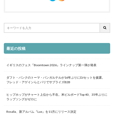
最近の投稿
イギリスのフェス『Boomtown 2026』ラインナップ第一弾が発表
ダフト・パンクのトーマ・バンガルテルが16年ぶりにDJセットを披露。
フレッド・アゲインらとパリでサプライズB2B
ヒップホップがチャート上位から不在。米ビルボードTop 40、35年ぶりに
ラップソングがゼロに
Rosalía、新アルバム『Lux』を11月にリリース決定