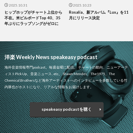
2025.10.31
2025.10.23
ヒップホップがチャート上位から
Rosalía、新アルバム『Lux』を11
不在。米ビルボードTop 40、35
月にリリース決定
年ぶりにラップソングがゼロに
洋楽 Weekly News speakeasy podcast
海外音楽情報専門podcast。毎週金曜に配信。 チャートの動向、ニューアーテ
ィストPick Up、音楽ニュース..etc。 Shawn Mendes、The1975、The
Chemical Brothersなど海外アーティストへのインタビューを多数している竹
内琢也がホストになり、リアルな情報をお届けします。
speakeasy podcastを聴く