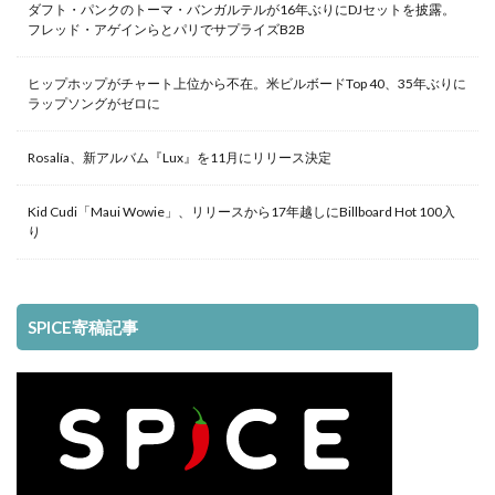
ダフト・パンクのトーマ・バンガルテルが16年ぶりにDJセットを披露。
フレッド・アゲインらとパリでサプライズB2B
ヒップホップがチャート上位から不在。米ビルボードTop 40、35年ぶりに
ラップソングがゼロに
Rosalía、新アルバム『Lux』を11月にリリース決定
Kid Cudi「Maui Wowie」、リリースから17年越しにBillboard Hot 100入
り
SPICE寄稿記事