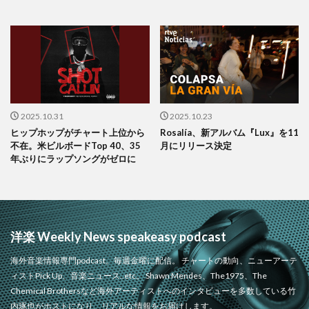
2025.10.31
2025.10.23
ヒップホップがチャート上位から
Rosalía、新アルバム『Lux』を11
不在。米ビルボードTop 40、35
月にリリース決定
年ぶりにラップソングがゼロに
洋楽 Weekly News speakeasy podcast
海外音楽情報専門podcast。毎週金曜に配信。 チャートの動向、ニューアーテ
ィストPick Up、音楽ニュース..etc。 Shawn Mendes、The1975、The
Chemical Brothersなど海外アーティストへのインタビューを多数している竹
内琢也がホストになり、リアルな情報をお届けします。