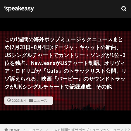
キーワード
カテゴリー
この1週間の海外ポップミュージックニュースまと
め(7月31日~8月4日):ドージャ・キャットの新曲、
USシングルチャートでカントリー・ソングが1位~3
タグ
位を独占、NewJeansがUSチャート制覇、オリヴィ
ア・ロドリゴが『Guts』のトラックリスト公開、リ
Lana Del Ray
NFT
ブリットアウォーズ
ゾ訴えられる、映画『バービー』のサウンドトラッ
クがUKシングルチャートで記録達成、その他
検索
2023.8.4
ニュース
HOME
ニュース
この1週間の海外ポップミュージックニュースまとめ