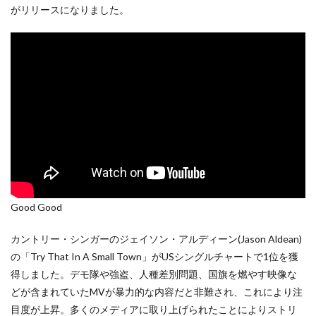
がリリースになりました。
Good Good
カントリー・シンガーのジェイソン・アルディーン(Jason Aldean)
の「Try That In A Small Town」がUSシングルチャートで1位を獲
得しました。デモ隊や強盗、人種差別問題、国旗を燃やす映像な
どが含まれていたMVが暴力的な内容だと非難され、これにより注
目度が上昇。多くのメディアに取り上げられたことによりストリ