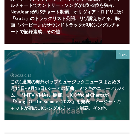
ルチャートでカントリー・ソングが1位~3位を独占、
NewJeansがUSチャート制覇、オリヴィア・ロドリゴが
『Guts』のトラックリスト公開、リゾ訴えられる、映
画『バービー』のサウンドトラックがUKシングルチャ
ートで記録達成、その他
Next
2023.9.15
この1週間の海外ポップミュージックニュースまとめ(9
月11日~9月15日):シーアの新曲、ミツキのニューアルバ
ム、『MTV VMAs』開催、UK Official Chartsが
『Songs Of the Summer 2023』を発表、ドージャ・キ
ャットが初のUKシングルチャート制覇、その他