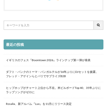
最近の投稿
イギリスのフェス『Boomtown 2026』ラインナップ第一弾が発表
ダフト・パンクのトーマ・バンガルテルが16年ぶりにDJセットを披露。
フレッド・アゲインらとパリでサプライズB2B
ヒップホップがチャート上位から不在。米ビルボードTop 40、35年ぶりに
ラップソングがゼロに
Rosalía、新アルバム『Lux』を11月にリリース決定