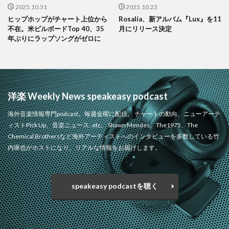
2025.10.31
2025.10.23
ヒップホップがチャート上位から
Rosalía、新アルバム『Lux』を11
不在。米ビルボードTop 40、35
月にリリース決定
年ぶりにラップソングがゼロに
洋楽 Weekly News speakeasy podcast
海外音楽情報専門podcast。毎週金曜に配信。 チャートの動向、ニューアーテ
ィストPick Up、音楽ニュース..etc。 Shawn Mendes、The1975、The
Chemical Brothersなど海外アーティストへのインタビューを多数している竹
内琢也がホストになり、リアルな情報をお届けします。
speakeasy podcastを聴く