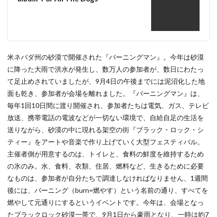
米ネバダ州の砂漠で開催された『バーニングマン』。今年は砂漠
に降った大雨で洪水が発生し、数万人の参加者が、数日にわたっ
て足止めされていましたが、9月4日の午後までには泥沼化した地
面も乾き、参加者が会場を離れました。『バーニングマン』は、
毎年1回10日間に渡り開催され、参加者たちは電気、ガス、テレビ
放送、携帯電話の電波などが一切ない環境で、自給自足の生活を
送りながら、砂漠の中に現れる架空の街『ブラック・ロック・シ
ティー』をアートや音楽で作り上げていく大型フェスティバル。
主催者側が用意するのは、トイレと、食料の鮮度を維持するため
の氷のみ。水、食料、衣類、住居、燃料など、生きるために必要
なものは、参加者が自分たちで調達しなければなりません、1週間
後には、バーニング（burn=燃やす）という名前の通り、すべてを
燃やして元通りにするというイベントです。今年は、会場となっ
たブラックロック砂漠一帯で、9月1日から豪雨となり、一時は約7