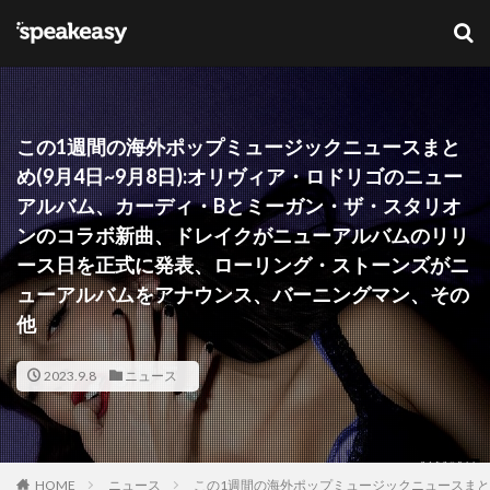
キーワード
カテゴリー
この1週間の海外ポップミュージックニュースまと
め(9月4日~9月8日):オリヴィア・ロドリゴのニュー
アルバム、カーディ・Bとミーガン・ザ・スタリオ
タグ
ンのコラボ新曲、ドレイクがニューアルバムのリリ
ース日を正式に発表、ローリング・ストーンズがニ
Lana Del Ray
NFT
ブリットアウォーズ
ューアルバムをアナウンス、バーニングマン、その
他
検索
2023.9.8
ニュース
HOME
ニュース
この1週間の海外ポップミュージックニュースまと