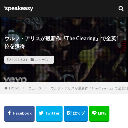
キーワード
カテゴリー
ウルフ・アリスが最新作『The Clearing』で全英1
位を獲得
タグ
2025.8.31
ニュース
Lana Del Ray
NFT
ブリットアウォーズ
検索
HOME
ニュース
ウルフ・アリスが最新作『The Clearing』で全英