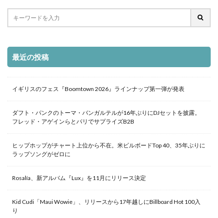
最近の投稿
イギリスのフェス『Boomtown 2026』ラインナップ第一弾が発表
ダフト・パンクのトーマ・バンガルテルが16年ぶりにDJセットを披露。
フレッド・アゲインらとパリでサプライズB2B
ヒップホップがチャート上位から不在。米ビルボードTop 40、35年ぶりに
ラップソングがゼロに
Rosalía、新アルバム『Lux』を11月にリリース決定
Kid Cudi「Maui Wowie」、リリースから17年越しにBillboard Hot 100入
り