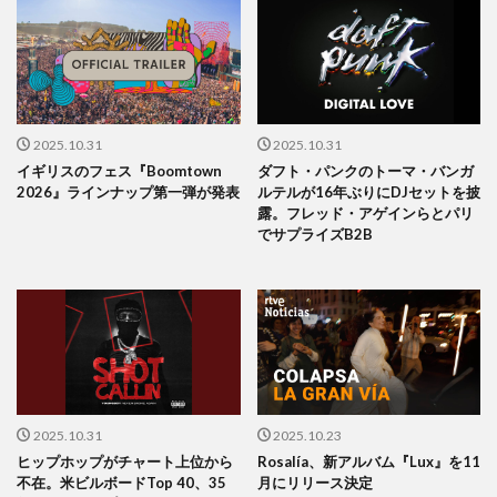
2025.10.31
2025.10.31
イギリスのフェス『Boomtown
ダフト・パンクのトーマ・バンガ
2026』ラインナップ第一弾が発表
ルテルが16年ぶりにDJセットを披
露。フレッド・アゲインらとパリ
でサプライズB2B
2025.10.31
2025.10.23
ヒップホップがチャート上位から
Rosalía、新アルバム『Lux』を11
不在。米ビルボードTop 40、35
月にリリース決定