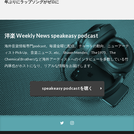
年ぶりにラップソングがゼロに
洋楽 Weekly News speakeasy podcast
海外音楽情報専門podcast。毎週金曜に配信。 チャートの動向、ニューアーテ
ィストPick Up、音楽ニュース..etc。 Shawn Mendes、The1975、The
Chemical Brothersなど海外アーティストへのインタビューを多数している竹
内琢也がホストになり、リアルな情報をお届けします。
speakeasy podcastを聴く