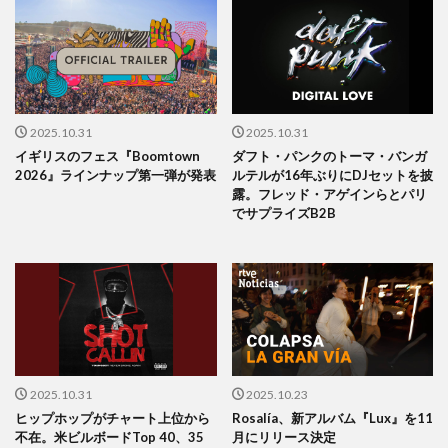
2025.10.31
2025.10.31
イギリスのフェス『Boomtown
ダフト・パンクのトーマ・バンガ
2026』ラインナップ第一弾が発表
ルテルが16年ぶりにDJセットを披
露。フレッド・アゲインらとパリ
でサプライズB2B
2025.10.31
2025.10.23
ヒップホップがチャート上位から
Rosalía、新アルバム『Lux』を11
不在。米ビルボードTop 40、35
月にリリース決定