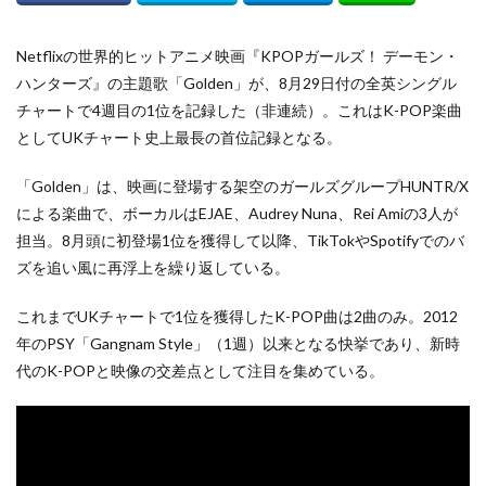
Netflixの世界的ヒットアニメ映画『KPOPガールズ！ デーモン・
ハンターズ』の主題歌「Golden」が、8月29日付の全英シングル
チャートで4週目の1位を記録した（非連続）。これはK-POP楽曲
としてUKチャート史上最長の首位記録となる。
「Golden」は、映画に登場する架空のガールズグループHUNTR/X
による楽曲で、ボーカルはEJAE、Audrey Nuna、Rei Amiの3人が
担当。8月頭に初登場1位を獲得して以降、TikTokやSpotifyでのバ
ズを追い風に再浮上を繰り返している。
これまでUKチャートで1位を獲得したK-POP曲は2曲のみ。2012
年のPSY「Gangnam Style」（1週）以来となる快挙であり、新時
代のK-POPと映像の交差点として注目を集めている。