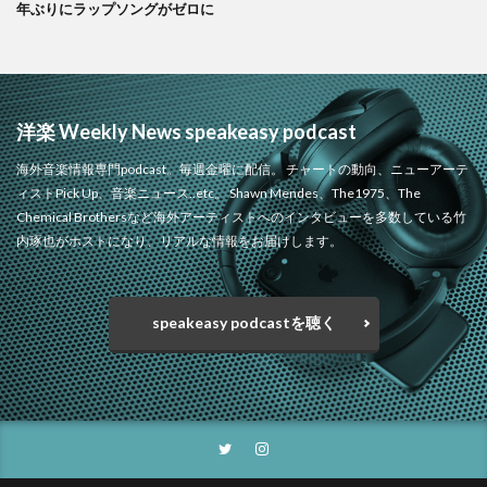
年ぶりにラップソングがゼロに
洋楽 Weekly News speakeasy podcast
海外音楽情報専門podcast。毎週金曜に配信。 チャートの動向、ニューアーテ
ィストPick Up、音楽ニュース..etc。 Shawn Mendes、The1975、The
Chemical Brothersなど海外アーティストへのインタビューを多数している竹
内琢也がホストになり、リアルな情報をお届けします。
speakeasy podcastを聴く