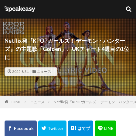
キーワード
カテゴリー
Netflix発『KPOPガールズ！ デーモン・ハンター
ズ』の主題歌「Golden」、UKチャート4週目の1位
に
タグ
2025.8.31
ニュース
Lana Del Ray
NFT
ブリットアウォーズ
検索
HOME
ニュース
Netflix発『KPOPガールズ！ デーモン・ハンタ