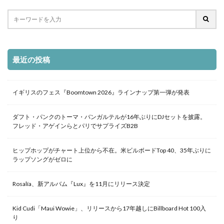
最近の投稿
イギリスのフェス『Boomtown 2026』ラインナップ第一弾が発表
ダフト・パンクのトーマ・バンガルテルが16年ぶりにDJセットを披露。
フレッド・アゲインらとパリでサプライズB2B
ヒップホップがチャート上位から不在。米ビルボードTop 40、35年ぶりに
ラップソングがゼロに
Rosalía、新アルバム『Lux』を11月にリリース決定
Kid Cudi「Maui Wowie」、リリースから17年越しにBillboard Hot 100入
り