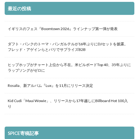
最近の投稿
イギリスのフェス『Boomtown 2026』ラインナップ第一弾が発表
ダフト・パンクのトーマ・バンガルテルが16年ぶりにDJセットを披露。
フレッド・アゲインらとパリでサプライズB2B
ヒップホップがチャート上位から不在。米ビルボードTop 40、35年ぶりに
ラップソングがゼロに
Rosalía、新アルバム『Lux』を11月にリリース決定
Kid Cudi「Maui Wowie」、リリースから17年越しにBillboard Hot 100入
り
SPICE寄稿記事