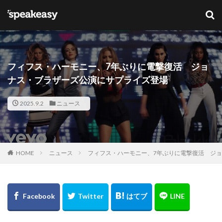
キーワード
カテゴリー
フィフス・ハーモニー、7年ぶりに電撃復活 ジョ
ナス・ブラザーズ公演にサプライズ登場
タグ
2025.9.2
ニュース
Lana Del Ray
NFT
ブリットアウォーズ
検索
HOME
ニュース
フィフス・ハーモニー、7年ぶりに電撃復活 ジ