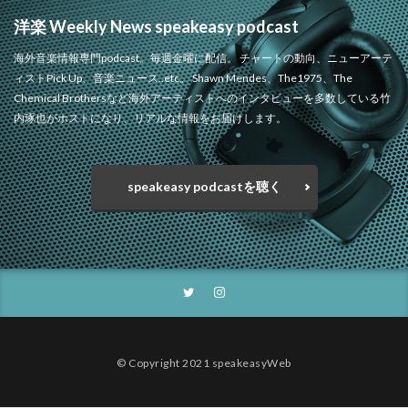
洋楽 Weekly News speakeasy podcast
海外音楽情報専門podcast。毎週金曜に配信。 チャートの動向、ニューアーテ
ィストPick Up、音楽ニュース..etc。 Shawn Mendes、The1975、The
Chemical Brothersなど海外アーティストへのインタビューを多数している竹
内琢也がホストになり、リアルな情報をお届けします。
speakeasy podcastを聴く
© Copyright 2021 speakeasyWeb