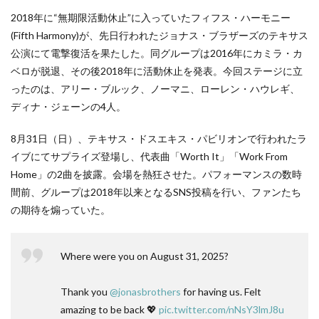
2018年に“無期限活動休止”に入っていたフィフス・ハーモニー
(Fifth Harmony)が、先日行われたジョナス・ブラザーズのテキサス
公演にて電撃復活を果たした。同グループは2016年にカミラ・カ
ベロが脱退、その後2018年に活動休止を発表。今回ステージに立
ったのは、アリー・ブルック、ノーマニ、ローレン・ハウレギ、
ディナ・ジェーンの4人。
8月31日（日）、テキサス・ドスエキス・パビリオンで行われたラ
イブにてサプライズ登場し、代表曲「Worth It」「Work From
Home」の2曲を披露。会場を熱狂させた。パフォーマンスの数時
間前、グループは2018年以来となるSNS投稿を行い、ファンたち
の期待を煽っていた。
Where were you on August 31, 2025?
Thank you
@jonasbrothers
for having us. Felt
amazing to be back 💖
pic.twitter.com/nNsY3lmJ8u