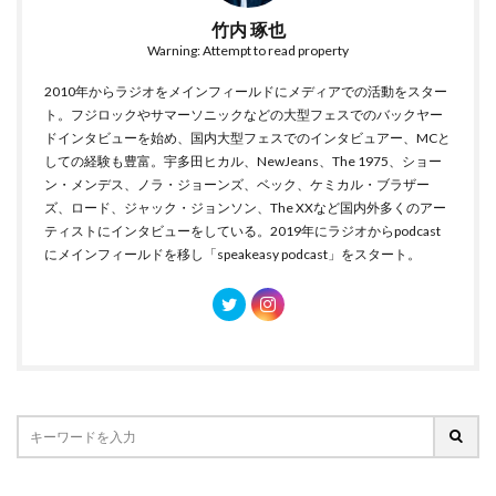
竹内 琢也
Warning: Attempt to read property
2010年からラジオをメインフィールドにメディアでの活動をスター
ト。フジロックやサマーソニックなどの大型フェスでのバックヤー
ドインタビューを始め、国内大型フェスでのインタビュアー、MCと
しての経験も豊富。宇多田ヒカル、NewJeans、The 1975、ショー
ン・メンデス、ノラ・ジョーンズ、ベック、ケミカル・ブラザー
ズ、ロード、ジャック・ジョンソン、The XXなど国内外多くのアー
ティストにインタビューをしている。2019年にラジオからpodcast
にメインフィールドを移し「speakeasy podcast」をスタート。