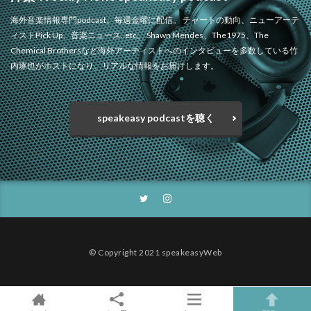
海外音楽情報専門podcast。毎週金曜に配信。 チャートの動向、ニューアーテ
ィストPick Up、音楽ニュース..etc。 Shawn Mendes、The1975、The
Chemical Brothersなど海外アーティストへのインタビューを多数している竹
内琢也がホストになり、リアルな情報をお届けします。
speakeasy podcastを聴く
© Copyright 2021 speakeasyWeb