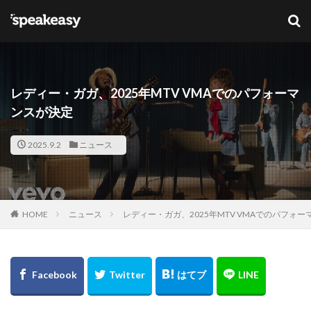
キーワード
カテゴリー
レディー・ガガ、2025年MTV VMAでのパフォーマ
ンスが決定
タグ
2025.9.2
ニュース
Lana Del Ray
NFT
ブリットアウォーズ
検索
HOME
ニュース
レディー・ガガ、2025年MTV VMAでのパフォ