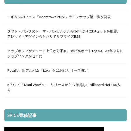
イギリスのフェス『Boomtown 2026』ラインナップ第一弾が発表
ダフト・パンクのトーマ・バンガルテルが16年ぶりにDJセットを披露。
フレッド・アゲインらとパリでサプライズB2B
ヒップホップがチャート上位から不在。米ビルボードTop 40、35年ぶりに
ラップソングがゼロに
Rosalía、新アルバム『Lux』を11月にリリース決定
Kid Cudi「Maui Wowie」、リリースから17年越しにBillboard Hot 100入
り
SPICE寄稿記事