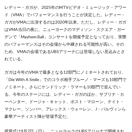
レディー・ガガが、2025年のMTVビデオ・ミュージック・アワー
ド（VMA）でパフォーマンスを行うことが決定した。レディー・
ガガがVMAに出演するのは2020年以来。ただし、レディー・ガガ
はVMA当日の夜に、ニューヨークのマディソン・スクエア・ガー
デンで「Mayhem Ball」コンサートを開催予定となっており、実際
のパフォーマンスはその会場から中継される可能性が高い。その
ため、VMAの会場であるUBSアリーナには登場しない見込みとさ
れている。
ガガは今年のVMAで最多となる12部門にノミネートされており、
「Die With A Smile」でのコラボ相手ブルーノ・マーズも10部門で
ノミネート。さらにケンドリック・ラマーも10部門で並んでい
る。今年のステージには、レディー・ガガのほか、サブリナ・カ
ーペンター、ドージャ・キャット、ポスト・マローン、テイト・
マクレー、ソンバー、アレックス・ウォーレン、J・バルヴィンら
豪華アーティスト陣が登場予定だ。
授賞式は9月7日（日）、ニューヨークのUBSアリーナで開催され