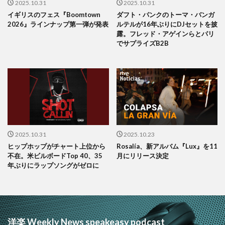
2025.10.31
2025.10.31
イギリスのフェス『Boomtown
ダフト・パンクのトーマ・バンガ
2026』ラインナップ第一弾が発表
ルテルが16年ぶりにDJセットを披
露。フレッド・アゲインらとパリ
でサプライズB2B
2025.10.31
2025.10.23
ヒップホップがチャート上位から
Rosalía、新アルバム『Lux』を11
不在。米ビルボードTop 40、35
月にリリース決定
年ぶりにラップソングがゼロに
洋楽 Weekly News speakeasy podcast