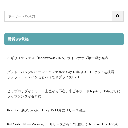
最近の投稿
イギリスのフェス『Boomtown 2026』ラインナップ第一弾が発表
ダフト・パンクのトーマ・バンガルテルが16年ぶりにDJセットを披露。
フレッド・アゲインらとパリでサプライズB2B
ヒップホップがチャート上位から不在。米ビルボードTop 40、35年ぶりに
ラップソングがゼロに
Rosalía、新アルバム『Lux』を11月にリリース決定
Kid Cudi「Maui Wowie」、リリースから17年越しにBillboard Hot 100入