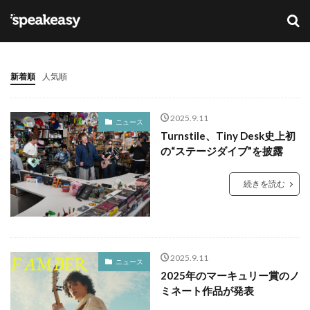
キーワード
カテゴリー
新着順
人気順
2025.9.11
ニュース
Turnstile、Tiny Desk史上初
タグ
の“ステージダイブ”を披露
Lana Del Ray
NFT
ブリットアウォーズ
続きを読む
検索
2025.9.11
ニュース
2025年のマーキュリー賞のノ
ミネート作品が発表